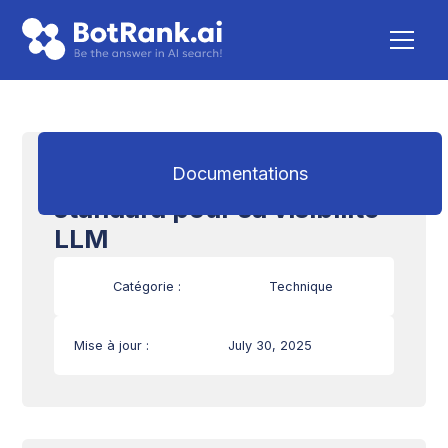
Fichier llms.txt : un
Documentations
standard pour sa visibilité
LLM
Catégorie :
Technique
Mise à jour :
July 30, 2025