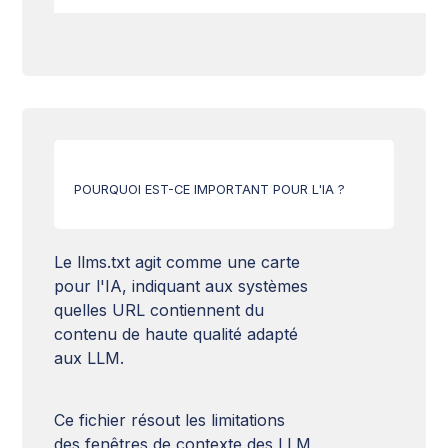
Autorité du domaine
Fraîcheur du contenu
Données structurées
Web Accessibility
Sécurité HTTPS & SSL
Optimisation des images
Balises Hn
Balise Hreflang
Pertinence du contenu
URL canoniques
Compatibilité Mobile
Qualité de contenu
Structure URL
POURQUOI EST-CE IMPORTANT POUR L'IA ?
Temps de chargement
HTML Markup
Sitemap XML
Le llms.txt agit comme une carte
pour l'IA, indiquant aux systèmes
Fichier llms.txt
quelles URL contiennent du
contenu de haute qualité adapté
Robots.txt
aux LLM.
Ce fichier résout les limitations
des fenêtres de contexte des LLM