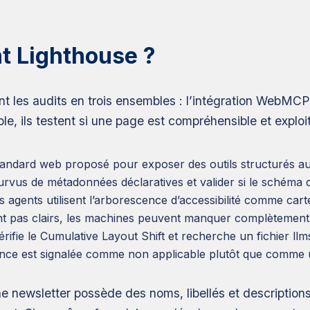
t Lighthouse ?
 les audits en trois ensembles : l’intégration WebMCP, l
mble, ils testent si une page est compréhensible et explo
dard web proposé pour exposer des outils structurés aux a
urvus de métadonnées déclaratives et valider si le schéma d
 agents utilisent l’arborescence d’accessibilité comme cart
ont pas clairs, les machines peuvent manquer complètement 
ifie le Cumulative Layout Shift et recherche un fichier llms
ence est signalée comme non applicable plutôt que comme 
une newsletter possède des noms, libellés et descriptio